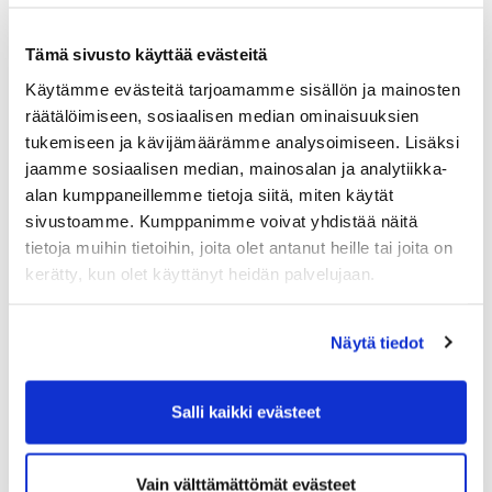
lyöntipaikoilta ilman tasoitusta. Miehet +50v.
keltaisilta, ja naiset yleinen sarjassa sinisiltä
Tämä sivusto käyttää evästeitä
lyöntipaikoilta tasoituksellisena.
Käytämme evästeitä tarjoamamme sisällön ja mainosten
Ilmoittautuminen 16.6. mennessä
räätälöimiseen, sosiaalisen median ominaisuuksien
Kilpailumaksu
tukemiseen ja kävijämäärämme analysoimiseen. Lisäksi
15€ / pelaaja
jaamme sosiaalisen median, mainosalan ja analytiikka-
alan kumppaneillemme tietoja siitä, miten käytät
Etunimi
Sukunimi
sivustoamme. Kumppanimme voivat yhdistää näitä
tietoja muihin tietoihin, joita olet antanut heille tai joita on
kerätty, kun olet käyttänyt heidän palvelujaan.
Sähköposti
Näytä tiedot
Valitse sarja
Salli kaikki evästeet
Miehet yleinen
Naiset yleinen
Miehet +50v.
Vain välttämättömät evästeet