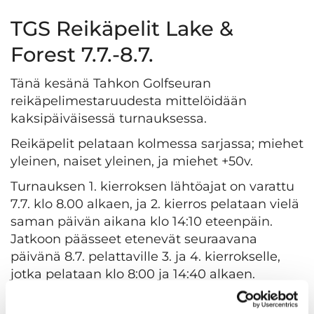
TGS Reikäpelit Lake &
Forest 7.7.-8.7.
Tänä kesänä Tahkon Golfseuran
reikäpelimestaruudesta mittelöidään
kaksipäiväisessä turnauksessa.
​​​​​​​Reikäpelit pelataan kolmessa sarjassa; miehet
yleinen, naiset yleinen, ja miehet +50v.
Turnauksen 1. kierroksen lähtöajat on varattu
7.7. klo 8.00 alkaen, ja 2. kierros pelataan vielä
saman päivän aikana klo 14:10 eteenpäin.
Jatkoon päässeet etenevät seuraavana
päivänä 8.7. pelattaville 3. ja 4. kierrokselle,
jotka pelataan klo 8:00 ja 14:40 alkaen.
Miehet yleinen sarjassa pelataan valkoisilta