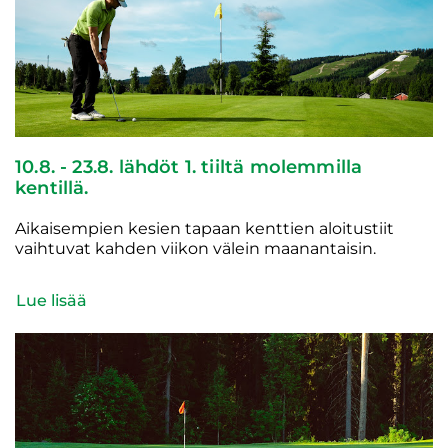
10.8. - 23.8. lähdöt 1. tiiltä molemmilla
kentillä.
Aikaisempien kesien tapaan kenttien aloitustiit
vaihtuvat kahden viikon välein maanantaisin.
Lue lisää