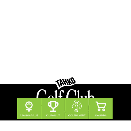
Seuraa meitä
Yhteystiedot