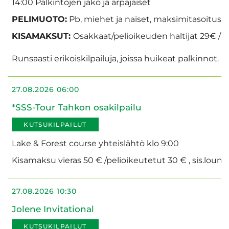
14:00 Palkintojen jako ja arpajaiset
PELIMUOTO:
Pb, miehet ja naiset, maksimitasoitus 3
KISAMAKSUT:
Osakkaat/pelioikeuden haltijat 29€ / v
Runsaasti erikoiskilpailuja, joissa huikeat palkinnot. 
27.08.2026 06:00
*SSS-Tour Tahkon osakilpailu
KUTSUKILPAILUT
Lake & Forest course yhteislähtö klo 9:00
Kisamaksu vieras 50 € /pelioikeutetut 30 € , sis.loun
27.08.2026 10:30
Jolene Invitational
KUTSUKILPAILUT