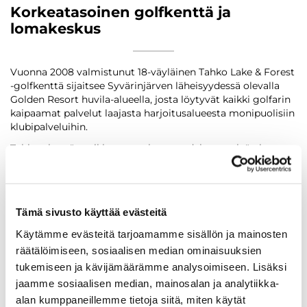
Korkeatasoinen golfkenttä ja
lomakeskus
Vuonna 2008 valmistunut 18-väyläinen Tahko Lake & Forest
-golfkenttä sijaitsee Syvärinjärven läheisyydessä olevalla
Golden Resort huvila-alueella, josta löytyvät kaikki golfarin
kaipaamat palvelut laajasta harjoitusalueesta monipuolisiin
klubipalveluihin.
Tahkon kentät poikkeavat pelattavuudeltaan selvästi
toisistaan. Lake & Forest -kentän väylät kaartelevat alueelle
rakennettujen vesistöjen ja vaihtelevan metsistön reunoilla.
Kentän korkeuserot, vesistöt ja kapeammat väylät lisäävät
peliin mielenkiintoa, joskin vaativat pelaajilta
Tämä sivusto käyttää evästeitä
huomattavasti enemmän tarkkuutta kuin mitä on totuttu
Vanhalla kentällä.
Käytämme evästeitä tarjoamamme sisällön ja mainosten
räätälöimiseen, sosiaalisen median ominaisuuksien
tukemiseen ja kävijämäärämme analysoimiseen. Lisäksi
jaamme sosiaalisen median, mainosalan ja analytiikka-
alan kumppaneillemme tietoja siitä, miten käytät