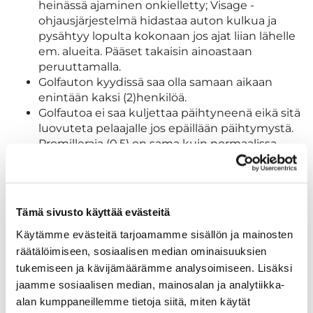
heinässä ajaminen onkielletty; Visage -
ohjausjärjestelmä hidastaa auton kulkua ja
pysähtyy lopulta kokonaan jos ajat liian lähelle
em. alueita. Pääset takaisin ainoastaan
peruuttamalla.
Golfauton kyydissä saa olla samaan aikaan
enintään kaksi (2)henkilöä.
Golfautoa ei saa kuljettaa päihtyneenä eikä sitä
luovuteta pelaajalle jos epäillään päihtymystä.
Promilleraja (0,5) on sama kuin normaalissa
tieliikenteessä.
Golfautolla ajamisen ikäraja on 18-vuotta. Alle
18-vuotias ei saa ajaa golfautolla, ei edes
huoltajan luvalla.
Tämä sivusto käyttää evästeitä
Palauta golfauto lataukseen siistissä kunnossa
Käytämme evästeitä tarjoamamme sisällön ja mainosten
(kerää kaikki tavarat ja roskat) omaan
räätälöimiseen, sosiaalisen median ominaisuuksien
numeroituun paikkaansa katoksessa ja ilmoita
mahdollisista sattuneista vaurioista
tukemiseen ja kävijämäärämme analysoimiseen. Lisäksi
välittömästi kierroksen päätyttyä.
jaamme sosiaalisen median, mainosalan ja analytiikka-
Muista palauttaa myös auton avaimet joko
alan kumppaneillemme tietoja siitä, miten käytät
caddiemasterille tai klubin ollessa kiinni niille