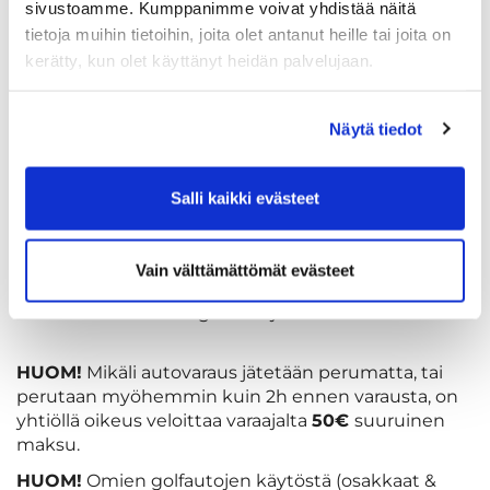
sivustoamme. Kumppanimme voivat yhdistää näitä
varattuun laatikkoon.
tietoja muihin tietoihin, joita olet antanut heille tai joita on
Jos auto palautetaan siivottomassa kunnossa
kerätty, kun olet käyttänyt heidän palvelujaan.
(esim. roskat ja pullot keräämättä tms.) ja/tai jos
autoa ei ole palautettu omalle paikalleen ja/tai
lataukseen, peritään vuokraajalta
50 €
Näytä tiedot
lisävuokra.
Mikäli autoon otetaan musiikkilaitteita niiden
ääni ei saa häiritä muita pelaajia eikä kuulua
Salli kaikki evästeet
omaa peliryhmää kauemmaksi.
Koiraa ei saa kuljettaa golfautossa. Golfautossa
saa olla vain
Vain välttämättömät evästeet
max. 2 pelaajaa ja heidän välineet.
Emme vuokraa golfautoja caddielle.
HUOM!
Mikäli autovaraus jätetään perumatta, tai
perutaan myöhemmin kuin 2h ennen varausta, on
yhtiöllä oikeus veloittaa varaajalta
50€
suuruinen
maksu.
HUOM!
Omien golfautojen käytöstä (osakkaat &