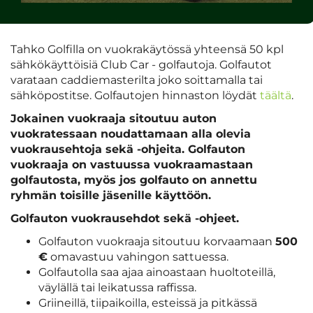
Tahko Golfilla on vuokrakäytössä yhteensä 50 kpl
sähkökäyttöisiä Club Car - golfautoja. Golfautot
varataan caddiemasterilta joko soittamalla tai
sähköpostitse. Golfautojen hinnaston löydät
täältä
.
Jokainen vuokraaja sitoutuu auton
vuokratessaan noudattamaan alla olevia
vuokrausehtoja sekä -ohjeita. Golfauton
vuokraaja on vastuussa vuokraamastaan
golfautosta, myös jos golfauto on annettu
ryhmän toisille jäsenille käyttöön.
Golfauton vuokrausehdot sekä -ohjeet.
Golfauton vuokraaja sitoutuu korvaamaan
500
€
omavastuu vahingon sattuessa.
Golfautolla saa ajaa ainoastaan huoltoteillä,
väylällä tai leikatussa raffissa.
Griineillä, tiipaikoilla, esteissä ja pitkässä