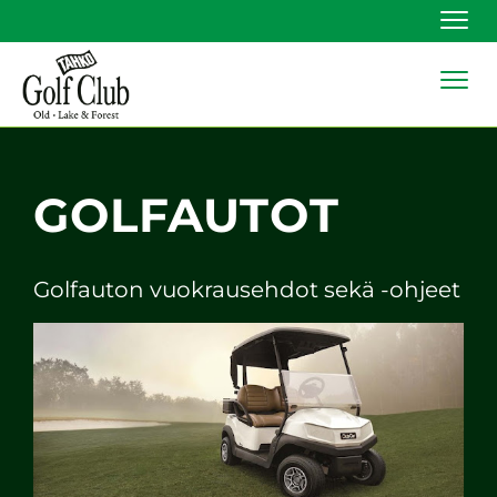
Navi
Navi
GOLFAUTOT
Golfauton vuokrausehdot sekä -ohjeet