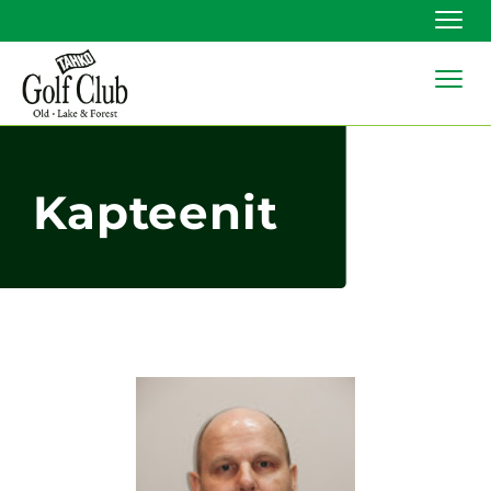
Navi
Navi
Kapteenit