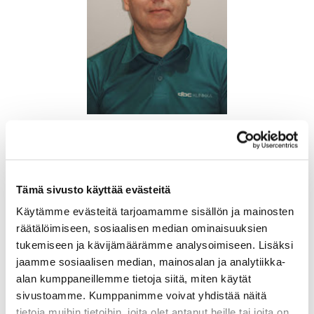
Kapteeni
Timo Alava
timo.alava@icloud.com
+358 400 166 138
Tämä sivusto käyttää evästeitä
Käytämme evästeitä tarjoamamme sisällön ja mainosten
räätälöimiseen, sosiaalisen median ominaisuuksien
tukemiseen ja kävijämäärämme analysoimiseen. Lisäksi
jaamme sosiaalisen median, mainosalan ja analytiikka-
alan kumppaneillemme tietoja siitä, miten käytät
sivustoamme. Kumppanimme voivat yhdistää näitä
tietoja muihin tietoihin, joita olet antanut heille tai joita on