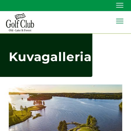
Navi
Navi
Kuvagalleria