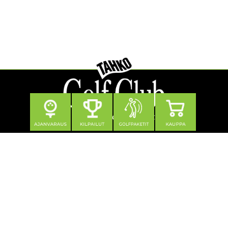
Seuraa meitä
Yhteystiedot
Tahko Golf Club Oy
Klubitie 12, 73310 Tahkovuori
0600 550 740 (1,21 €/min + pvm/mpm)
toimisto@tahkogolf.fi