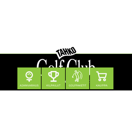
Seuraa meitä
Yhteystiedot
Tahko Golf Club Oy
Klubitie 12, 73310 Tahkovuori
0600 550 740 (1,21 €/min + pvm/mpm)
toimisto@tahkogolf.fi