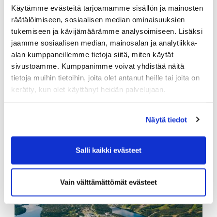
Käytämme evästeitä tarjoamamme sisällön ja mainosten
15
5
485
445
380
370
11
räätälöimiseen, sosiaalisen median ominaisuuksien
16
3
190
165
155
140
1
tukemiseen ja kävijämäärämme analysoimiseen. Lisäksi
jaamme sosiaalisen median, mainosalan ja analytiikka-
17
4
345
310
300
245
12
alan kumppaneillemme tietoja siitä, miten käytät
18
5
480
475
420
410
4
sivustoamme. Kumppanimme voivat yhdistää näitä
In
36
3015
2800
2655
2375
tietoja muihin tietoihin, joita olet antanut heille tai joita on
kerätty, kun olet käyttänyt heidän palvelujaan.
Total
72
6085
5625
5310
4770
Cr/Slope
Näytä tiedot
Tii
Val
Kel
Sin
Pun
Miehet
73.2/143
70.5/138
69.3/135
66.4/130
Salli kaikki evästeet
Naiset
—
75.8/143
74.4/140
70.8/133
Vain välttämättömät evästeet