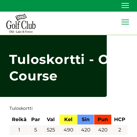
Navi
Navi
Tuloskortti - Old
Course
Tuloskortti
Reikä
Par
Val
Kel
Sin
Pun
HCP
1
5
525
490
420
420
2