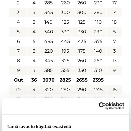
2
4
285
260
260
230
17
3
4
345
300
300
260
14
4
3
140
125
125
110
18
5
4
340
330
330
290
5
6
5
485
445
435
375
7
7
3
220
195
175
140
3
8
4
345
325
260
260
13
9
4
385
355
350
310
9
Out
36
3070
2825
2655
2395
10
4
320
290
290
245
15
11
4
350
340
340
280
6
12
3
135
130
130
115
16
13
4
355
320
315
275
10
Tämä sivusto käyttää evästeitä
14
4
355
325
325
295
8