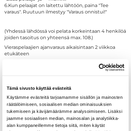
6.Kun pelaajat on laitettu lähtöön, paina "Tee
varaus". Ruutuun ilmestyy "Varaus onnistui!"
(
Yhdessä lähdössä voi pelata korkeintaan 4 henkilöä
joiden tasoitus on yhteensä max. 108.)
Vieraspelaajien ajanvaraus aikaisintaan 2 viikkoa
etukäteen
Lähdön sulkemisesta veloitamme voimassa
olevan green fee -hinnan / per paikka.
OMAN LÄHTÖAJAN VAHVISTAMINEN
Tämä sivusto käyttää evästeitä
Oman lähtöajan voi vahvistaa WiseGolfin kautta
Käytämme evästeitä tarjoamamme sisällön ja mainosten
aikaisintaan tuntia ennen lähtöä. Muistathan myös
räätälöimiseen, sosiaalisen median ominaisuuksien
tarvittaessa perua lähtöaikasi riittävän ajoissa, jotta
tukemiseen ja kävijämäärämme analysoimiseen. Lisäksi
lähtöaika vapautuu muiden pelaajien käyttöön.
jaamme sosiaalisen median, mainosalan ja analytiikka-
Lähtöajan peruutus Wisegolfissa:
Vieraspelaajat
alan kumppaneillemme tietoja siitä, miten käytät