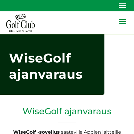
Navi
Navi
WiseGolf
ajanvaraus
WiseGolf ajanvaraus
WiseGolf -sovellus
saatavilla Applen laitteille