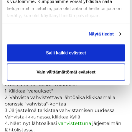
viimeistään 24h ennen lähtöaikaa, osakkaat ja
sivustoamme. Kumppanimme voivat yhdistää näitä
pelioikeutetut viimeistään 12h ennen lähtöaikaa
tietoja muihin tietoihin, joita olet antanut heille tai joita on
kerätty, kun olet käyttänyt heidän palvelujaan.
Ennakkoon varatun lähtöajan peruutus on tehtävä
viimeistään kaksi (2) tuntia ennen lähtöaikaa.
Yhtiöllä on oikeus periä kulloinkin voimassa oleva
Näytä tiedot
greenfeen hinta pelaajalta, joka ei ole perunut
varattua aikaa ajoissa. Maksu voidaan periä myös
siinä tapauksessa, että ryhmä peruuttaa osan
Salli kaikki evästeet
pelaajista caddiemasterille vasta ilmoittautumisen
yhteydessä.
Vain välttämättömät evästeet
Omat varatut lähtöaikasi näet wisegolfista
etusivulta kohdasta "varaukset"
1. Klikkaa "varaukset"
2. Vahvista vahvistettava lähtöaika klikkaamalla
oranssia "vahvista"-kohtaa
3. Järjestelmä tarkistaa vahvistamisen uudessa
Vahvista-ikkunassa, klikkaa Kyllä
4. Näet nyt lähtöaikasi
vahvistettuna
järjestelmän
lähtölistassa.