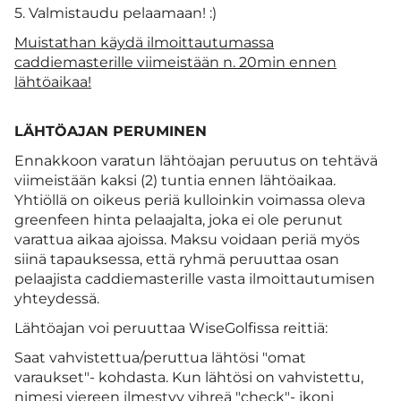
5. Valmistaudu pelaamaan! :)
Muistathan käydä ilmoittautumassa
caddiemasterille viimeistään n. 20min ennen
lähtöaikaa!
LÄHTÖAJAN PERUMINEN
Ennakkoon varatun lähtöajan peruutus on tehtävä
viimeistään kaksi (2) tuntia ennen lähtöaikaa.
Yhtiöllä on oikeus periä kulloinkin voimassa oleva
greenfeen hinta pelaajalta, joka ei ole perunut
varattua aikaa ajoissa. Maksu voidaan periä myös
siinä tapauksessa, että ryhmä peruuttaa osan
pelaajista caddiemasterille vasta ilmoittautumisen
yhteydessä.
Lähtöajan voi peruuttaa WiseGolfissa reittiä:
Saat vahvistettua/peruttua lähtösi "omat
varaukset"- kohdasta. Kun lähtösi on vahvistettu,
nimesi viereen ilmestyy vihreä "check"- ikoni