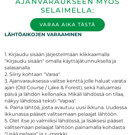
AJANVARAUKSEEN MYÖS
SELAIMELLA:
VARAA AIKA TÄSTÄ
LÄHTÖAIKOJEN VARAAMINEN
1. Kirjaudu sisään järjestelmään klikkaamalla
"Kirjaudu sisään" omalla käyttäjätunnuksella ja
salasanalla
2. Siirry kohtaan "Varaa".
3. Ajanvarauksessa valitse kenttä jolle haluat varata
ajan (Old Course / Lake & Forest), sekä haluamasi
päivä ja lähdön kellonaika. Mikäli lähdössä on tilaa,
näkyy lähdössä teksti "Vapaa".
4. Paina lähtöä, josta avautuu uusi ikkuna. Uudessa
ikkunassa pääset valitsemaan pelaajat lähtöön.
5. Olet itse jo valmiiksi lähdössä, ja lisäksesi pääset
valitsemaan pelaajat lähtöön painamalla kohdasta
"Lisää pelaaja" ja + -merkki.