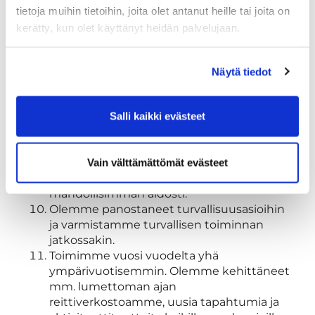
toimimalla yhteistyössä kyläyhdistysten,
tietoja muihin tietoihin, joita olet antanut heille tai joita on
nuoriso- ja urheiluseurojen kanssa sekä
kerätty, kun olet käyttänyt heidän palvelujaan.
kehittämällä reittejä, joista hyötyvät sekä
paikalliset että vierailijat.
Tunnemme alueen palvelu- ja
Näytä tiedot
tavarantuottajat ja hyödynnämme heidän
tarjontaansa. Kannustamme myös
matkailijoita ostamaan paikallisten
Salli kaikki evästeet
tuottajien tuotteita.
Kunnioitamme paikallista kulttuuria
(perinteitä, historiaa ja tarinoita) ja
Vain välttämättömät evästeet
hyödynnämme sitä osana palvelutarjontaa
mahdollisimman aidosti.
Olemme panostaneet turvallisuusasioihin
ja varmistamme turvallisen toiminnan
jatkossakin.
Toimimme vuosi vuodelta yhä
ympärivuotisemmin. Olemme kehittäneet
mm. lumettoman ajan
reittiverkostoamme, uusia tapahtumia ja