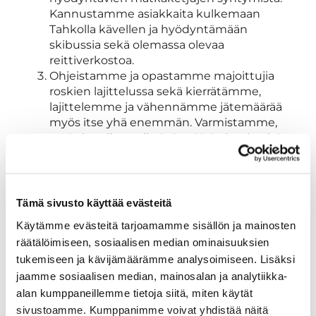
Kannustamme asiakkaita kulkemaan
Tahkolla kävellen ja hyödyntämään
skibussia sekä olemassa olevaa
reittiverkostoa.
Ohjeistamme ja opastamme majoittujia
roskien lajittelussa sekä kierrätämme,
lajittelemme ja vähennämme jätemäärää
myös itse yhä enemmän. Varmistamme,
että alueella on riittävä määrä ekopisteitä.
Toteutamme energian ja vedenkulutuksen
säästötoimenpiteitä ja kannustamme
asiakkaita toimimaan näiden mukaisesti.
Parannamme esteettömyyttä huomioiden
Tämä sivusto käyttää evästeitä
eri kohderyhmät.
Käytämme evästeitä tarjoamamme sisällön ja mainosten
Työllistämme paikallisia ja lisäämme
räätälöimiseen, sosiaalisen median ominaisuuksien
ympärivuotisten työpaikkojen määrää
tukemiseen ja kävijämäärämme analysoimiseen. Lisäksi
yritysten välisen yhteistyön avulla.
jaamme sosiaalisen median, mainosalan ja analytiikka-
Toimimme yhteistyössä paikallisten kanssa
alan kumppaneillemme tietoja siitä, miten käytät
osallistaen, yhdessä luoden ja tiedottaen
mm. toteuttamalla yhteisiä tapahtumia,
sivustoamme. Kumppanimme voivat yhdistää näitä