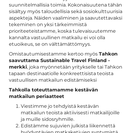
suunnitelmallisia toimia. Kokonaisuutena tähän
sisältyy myös taloudellisia sekä sosiokulttuurisia
aspekteja. Näiden vaaliminen ja saavutettavaksi
tekeminen on yksi tärkeimmistä
prioriteeteistamme, koska tulevaisuutemme
kannalta vastuullinen matkailu ei voi olla
etuoikeus, se on välttämättömyys.
Omistautumisestamme kertoo myös
Tahkon
saavuttama Sustainable Travel Finland -
merkki
, joka myönnetään yritykselle tai Tahkon
tapaan destinaatiolle konkreettisista teoista
vastuullisen matkailun edistämiseksi
Tahkolla toteuttamamme kestävän
matkailun periaatteet
Viestimme jo tehdyistä kestävän
matkailun teoista aktiivisesti matkailijoille
ja muille sidosryhmille.
Edistämme sujuvien julkista liikennettä
hyödyntävien matkaketjujen syntymistä.