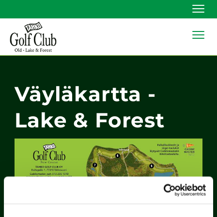
Navi
Navi
Väyläkartta -
Lake & Forest