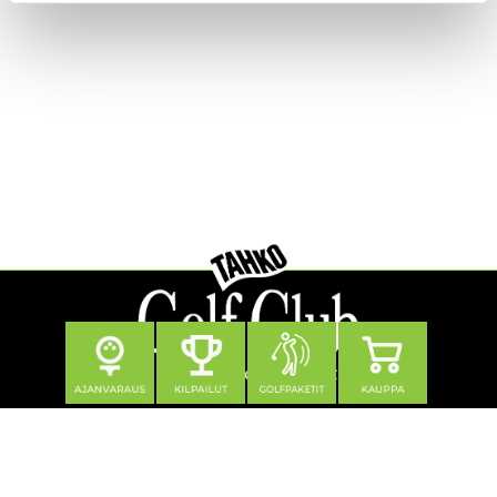
Seuraa meitä
Yhteystiedot
Tahko Golf Club Oy
Klubitie 12, 73310 Tahkovuori