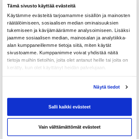
1 kpl Green Fee per majoittuja valitsemalle
Tämä sivusto käyttää evästeitä
kentälle (Old tai Lake & Forest)
Käytämme evästeitä tarjoamamme sisällön ja mainosten
Kuntosalin käyttöoikeus loman ajaksi
räätälöimiseen, sosiaalisen median ominaisuuksien
Tarjoushintaiset padel-, tennis- ja
tukemiseen ja kävijämäärämme analysoimiseen. Lisäksi
keilaukset koko loman ajan
(väh. -20%
jaamme sosiaalisen median, mainosalan ja analytiikka-
alennus)
Mahdollisuus ostaa lisägreenfeetä
alan kumppaneillemme tietoja siitä, miten käytät
edullisemmin
sivustoamme. Kumppanimme voivat yhdistää näitä
tietoja muihin tietoihin, joita olet antanut heille tai joita on
kerätty, kun olet käyttänyt heidän palvelujaan.
Tahko Spa Hotellin majoitus + golfpakettien
lisätiedot ja hinnat
täällä
.
Näytä tiedot
Tee golflomastasi vielä enemmän –
Tahko Spa tarjoaa
majoituksen lisäksi runsaasti tekemistä, tilaa
rentoutua ja täydellisen sijainnin keskellä kaikkea.
Salli kaikki evästeet
Varaukset ja tiedustelut:
Myyntipalvelu 0600 550 147 (0,8 €/min+pvm/mpm) tai
sales@tahkospa.fi
Vain välttämättömät evästeet