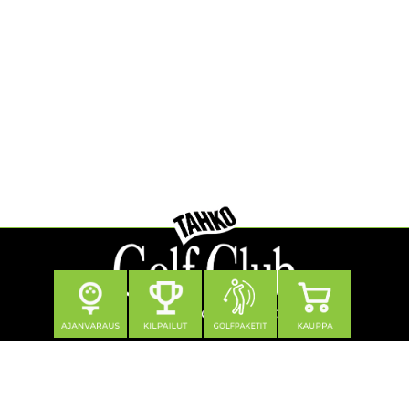
Seuraa meitä
Yhteystiedot