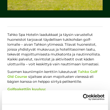
Tahko Spa Hotelin laadukkaat ja täysin varustellut
huoneistot tarjoavat täydellisen tukikohdan golf-
lomalle – aivan Tahkon ytimessä. Tilavat huoneistot,
joissa yhdistyvät mukavuus ja hotellitasoinen laatu,
tekevät majoittumisesta mutkatonta ja nautinnollista.
Kaikki palvelut, ravintolat ja aktiviteetit ovat käden
ulottuvilla – voit keskittyä vain nauttimaan lomastasi.
Suomen kauniimpiin kenttiin lukeutuvat
Tahko Golf
Old Course
sijaitsee aivan majoitusten vieressä eli
bägien kanssa on helppo siirtyä pelikentille.
Golfpakettiin kuuluu:
Korkeatasoinen majoitus meidän täysin
varustelluista huoneistossa kävelymatkan
päässä Old Coursesta