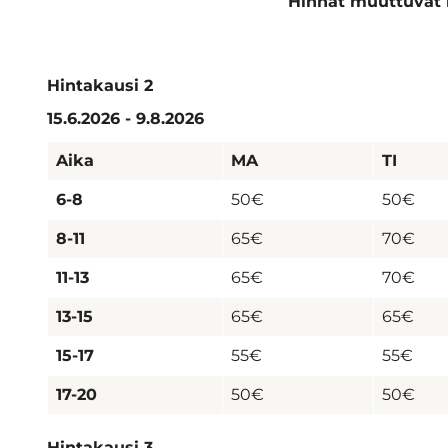
Hinnat muuttuvat 
Hintakausi 2
15.6.2026 - 9.8.2026
Aika
MA
TI
6-8
50€
50€
8-11
65€
70€
11-13
65€
70€
13-15
65€
65€
15-17
55€
55€
17-20
50€
50€
Hintakausi 3