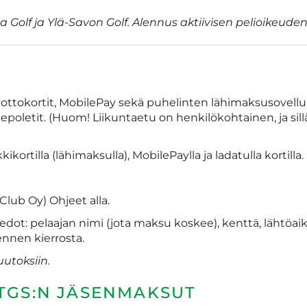
 Golf ja Ylä-Savon Golf. Alennus aktiivisen pelioikeuden h
uottokortit, MobilePay sekä puhelinten lähimaksusovelluk
epoletit. (Huom! Liikuntaetu on henkilökohtainen, ja si
kortilla (lähimaksulla), MobilePaylla ja ladatulla kortilla
lub Oy) Ohjeet alla.
iedot: pelaajan nimi (jota maksu koskee), kenttä, lähtöa
ennen kierrosta.
utoksiin.
 TGS:N JÄSENMAKSUT