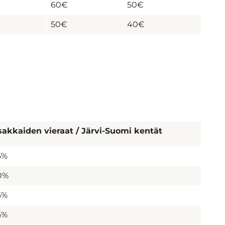
60€
50€
50€
40€
akkaiden vieraat / Järvi-Suomi kentät
5%
0%
5%
5%