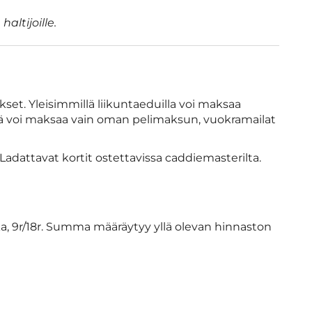
altijoille.
set. Yleisimmillä liikuntaeduilla voi maksaa
llä voi maksaa vain oman pelimaksun, vuokramailat
. Ladattavat kortit ostettavissa caddiemasterilta.
ika, 9r/18r. Summa määräytyy yllä olevan hinnaston