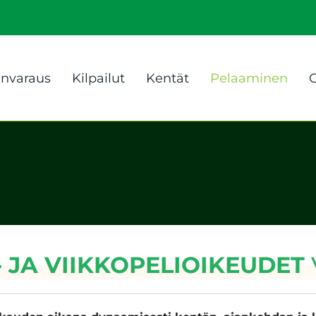
anvaraus
Kilpailut
Kentät
Pelaaminen
G
 JA VIIKKOPELIOIKEUDET