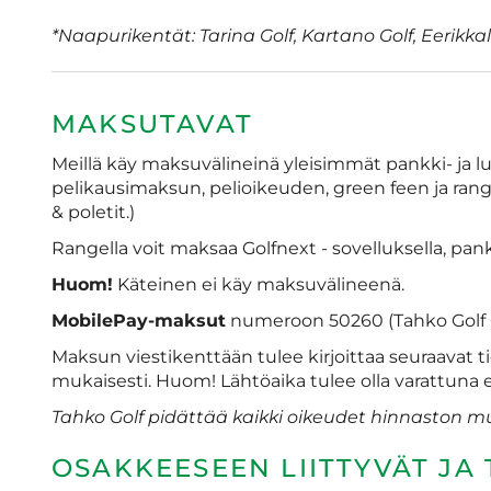
*Naapurikentät: Tarina Golf, Kartano Golf, Eerikkala
MAKSUTAVAT
Meillä käy maksuvälineinä yleisimmät pankki- ja l
pelikausimaksun, pelioikeuden, green feen ja rang
& poletit.)
Rangella voit maksaa Golfnext - sovelluksella, pankki
Huom!
Käteinen ei käy maksuvälineenä.
MobilePay-maksut
numeroon 50260 (Tahko Golf C
Maksun viestikenttään tulee kirjoittaa seuraavat t
mukaisesti. Huom! Lähtöaika tulee olla varattuna 
Tahko Golf pidättää kaikki oikeudet hinnaston mu
OSAKKEESEEN LIITTYVÄT JA