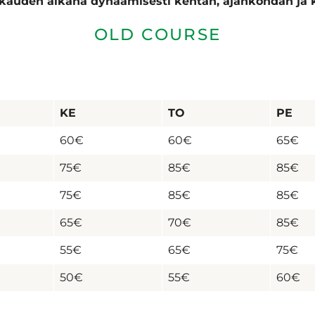
kauden aikana dynaamisesti kentän, ajankohdan ja 
OLD COURSE
KE
TO
PE
60€
60€
65€
75€
85€
85€
75€
85€
85€
65€
70€
85€
55€
65€
75€
50€
55€
60€