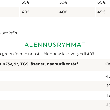
50€
50€
60€
40€
40€
45€
utoksiin.
ALENNUSRYHMÄT
 green feen hinnasta. Alennuksia ei voi yhdistää.
t <23v, 9r, TGS jäsenet, naapurikentät*
Os
-1
-1
-1
-1