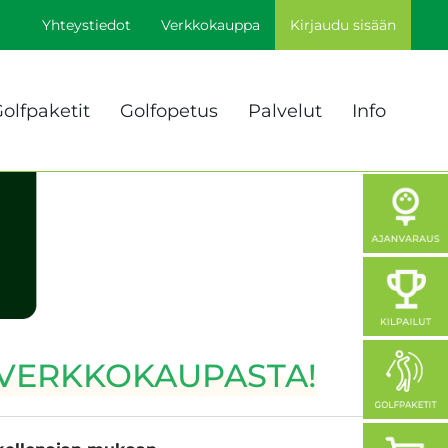
Yhteystiedot
Verkkokauppa
Kirjaudu sisään
olfpaketit
Golfopetus
Palvelut
Info
VERKKOKAUPASTA!