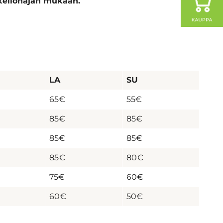
kellonajan mukaan.
LA
SU
65€
55€
85€
85€
85€
85€
85€
80€
75€
60€
60€
50€