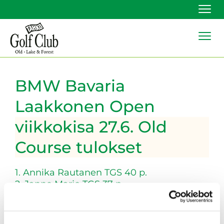
Navi
Navi
BMW Bavaria
Laakkonen Open
viikkokisa 27.6. Old
Course tulokset
1. Annika Rautanen TGS 40 p.
2. Janne Marjo TGS 37 p.
Onnea voittajille!
​​​​​​​Palkinnot voi lunastaa Old Coursen