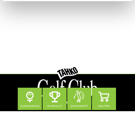
Seuraa meitä
Yhteystiedot
Tahko Golf Club Oy
Klubitie 12, 73310 Tahkovuori