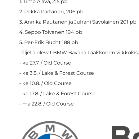
1. Timo Alava, 215 pb
2. Pekka Partanen, 206 pb
3. Annika Rautanen ja Juhani Savolainen 201 pb
4. Seppo Toivanen 194 pb
5. Per-Erik Bucht 188 pb
Jäljellä olevat BMW Bavaria Laakkonen viikkokisa
- ke 27.7. / Old Course
- ke 3.8. / Lake & Forest Course
- ke 10.8. / Old Course
- ke 17.8. / Lake & Forest Course
- ma 22.8. / Old Course