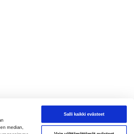
Salli kaikki evästeet
an
sen median,
Vain välttämättömät evästeet