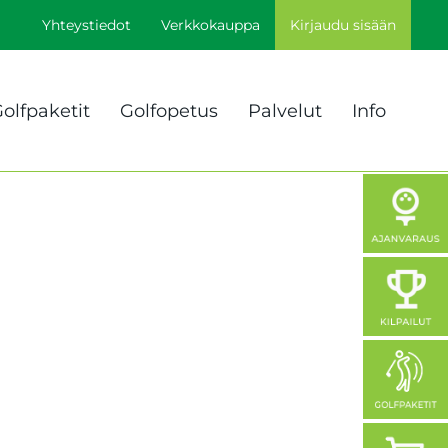
Yhteystiedot
Verkkokauppa
Kirjaudu sisään
olfpaketit
Golfopetus
Palvelut
Info