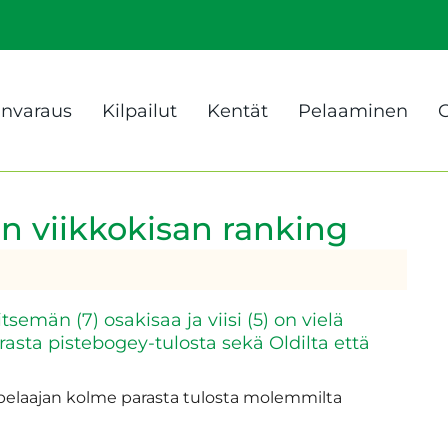
anvaraus
Kilpailut
Kentät
Pelaaminen
G
 viikkokisan ranking
emän (7) osakisaa ja viisi (5) on vielä
rasta pistebogey-tulosta sekä Oldilta että
pelaajan kolme parasta tulosta molemmilta