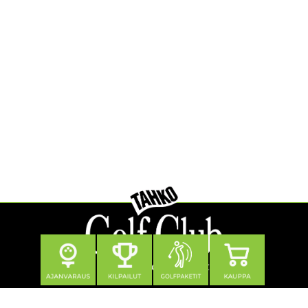
Seuraa meitä
Yhteystiedot