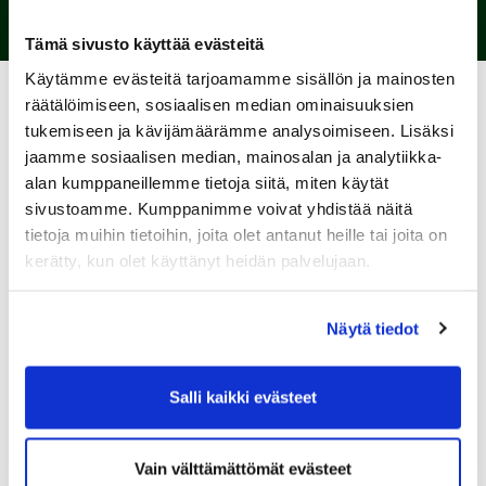
Tämä sivusto käyttää evästeitä
Käytämme evästeitä tarjoamamme sisällön ja mainosten
Perjantaina 27.6. ja lauantaina 28.6. koko Kian EV-
räätälöimiseen, sosiaalisen median ominaisuuksien
mallisto EV3, EV6 GT, sekä EV9 ovat
tukemiseen ja kävijämäärämme analysoimiseen. Lisäksi
koeajettavissa Tahkovuorella Tahko MTB-
jaamme sosiaalisen median, mainosalan ja analytiikka-
tapahtumassa. Nähtävillä on myös täysin uusi
alan kumppaneillemme tietoja siitä, miten käytät
täyssähköinen EV4 Fastback!
sivustoamme. Kumppanimme voivat yhdistää näitä
Tervetuloa koeajamaan uuden ajan
tietoja muihin tietoihin, joita olet antanut heille tai joita on
täyssähköinen Kia EV-mallisto Tahkolla. Kiertue
kerätty, kun olet käyttänyt heidän palvelujaan.
on avoinna perjantaina kello 12-21 ja
sunnuntaina kello 10-18. Tahko Golf Clubilla on
myös läpi kesän koeajettavissa Kia EV6 sekä Kia
Näytä tiedot
EV9.
Varaa koeajosi ennakkoon osoitteesta:
Salli kaikki evästeet
koeajo.kia.fi
Vain välttämättömät evästeet