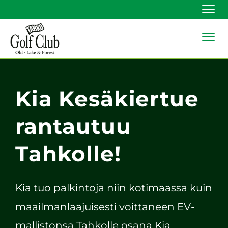
Navi
Navi
Kia Kesäkiertue
rantautuu
Tahkolle!
Kia tuo palkintoja niin kotimaassa kuin
maailmanlaajuisesti voittaneen EV-
mallistonsa Tahkolle osana Kia