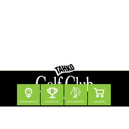
Seuraa meitä
Yhteystiedot
Tahko Golf Club Oy
Klubitie 12, 73310 Tahkovuori