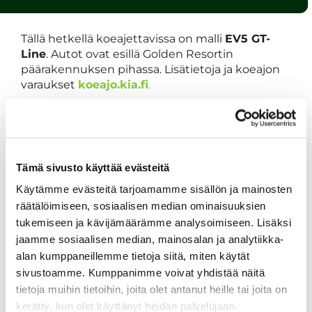
Tällä hetkellä koeajettavissa on malli
EV5 GT-
Line
. Autot ovat esillä Golden Resortin
päärakennuksen pihassa. Lisätietoja ja koeajon
varaukset
koeajo.kia.fi
.
Huomioi, että koeajo on mahdollista vain
varaamalla aika yllä olevan linkin kautta. Kia
tarjoaa kaikille koeajaneille (koeajon varaaja)
-50% alennuksen arki greenfeestä (voimassa
Tämä sivusto käyttää evästeitä
ma-to, ei voi yhdistää muihin alennuksiin). Edun
voi käyttää vain 1 kerran/hlö, tarjous on voimassa
Käytämme evästeitä tarjoamamme sisällön ja mainosten
elokuun loppuun.
räätälöimiseen, sosiaalisen median ominaisuuksien
Tervetuloa pelaamaan ja tutustumaan Kian
tukemiseen ja kävijämäärämme analysoimiseen. Lisäksi
palkittuun EV-mallistoon Tahkolla.
jaamme sosiaalisen median, mainosalan ja analytiikka-
alan kumppaneillemme tietoja siitä, miten käytät
Golden Resort
sivustoamme. Kumppanimme voivat yhdistää näitä
Kultapallo 1, 73310 Tahkovuori
tietoja muihin tietoihin, joita olet antanut heille tai joita on
kerätty, kun olet käyttänyt heidän palvelujaan.