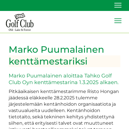
Navi
Navi
Marko Puumalainen
kenttämestariksi
Marko Puumalainen aloittaa Tahko Golf
Club Oyn kenttämestarina 1.3.2025 alkaen.
Pitkäaikaisen kenttämestarimme Risto Hongan
jäädessä eläkkeelle 28.2.2025 tulemme
järjestelemään kentänhoidon organisaatiota ja
vastuualueita uudelleen. Kentänhoidon
tietotaito, sekä tekninen kehitys yhdistettynä
siihen, että erityisesti talvet ovat muuttuneet