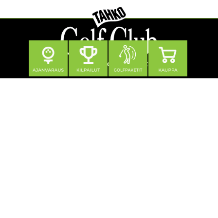
Seuraa meitä
Yhteystiedot
Tahko Golf Club Oy
Klubitie 12, 73310 Tahkovuori
0600 550 740 (1,21 €/min + pvm/mpm)
toimisto@tahkogolf.fi
© Tahko Golf
| Toiminnanohjausjärjestelmä
WiseGolf
powered
by
WiseNetwork
Tietosuojaseloste
Käyttöehdot