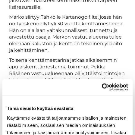
jatkuvasti haasteellisemmaksi toivat tarpeen
lisäresurssille.
Marko siirtyy Tahkolle Kartanogolfilta, jossa hän
on työskennellyt yli 30 vuotta kenttämestarina.
Hän on alallaan valtakunnallisesti tunnettu ja
arvostettu osaaja. Markon vastuualueena tulee
olemaan kaluston ja kenttien tekninen ylläpito
ja kehittäminen.
Toisena kenttämestarina jatkaa aikaisemmin
apulaiskenttämestarina toiminut Pekka
Räsänen vastuualueenaan päivittäistoimintojen
johtaminen, sekä kentänhoidon henkilöstöasiat.
Tämä sivusto käyttää evästeitä
Käytämme evästeitä tarjoamamme sisällön ja mainosten
räätälöimiseen, sosiaalisen median ominaisuuksien
tukemiseen ja kävijämäärämme analysoimiseen. Lisäksi