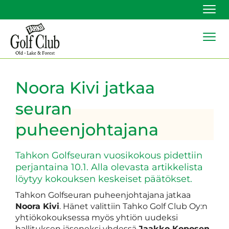
Navi
Navi
Noora Kivi jatkaa
seuran
puheenjohtajana
Tahkon Golfseuran vuosikokous pidettiin
perjantaina 10.1. Alla olevasta artikkelista
löytyy kokouksen keskeiset päätökset.
Tahkon Golfseuran puheenjohtajana jatkaa
Noora Kivi
. Hänet valittiin Tahko Golf Club Oy:n
yhtiökokouksessa myös yhtiön uudeksi
hallituksen jäseneksi yhdessä
Jaakko Koposen