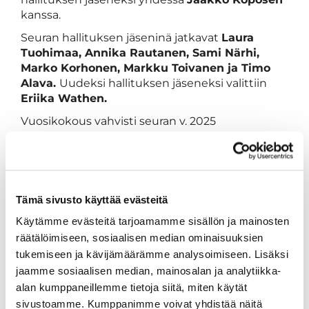
kanssa.
Seuran hallituksen jäseninä jatkavat
Laura
Tuohimaa, Annika Rautanen, Sami Närhi,
Marko Korhonen, Markku Toivanen ja Timo
Alava.
Uudeksi hallituksen jäseneksi valittiin
Eriika Wathen.
Vuosikokous vahvisti seuran v. 2025
jäsenmaksut; aikuiset 110 €, opiskelijat 65 € ja
lapset/nuoret 40 €.
Vuosikokous kutsui hallituksen esityksestä
seuran kunniajäseneksi vuoden vaihteessa
Tämä sivusto käyttää evästeitä
toiminnanjohtajan tehtävästä eläkkeelle
jääneen
Jukka Ilvan
. Seuran
Käytämme evästeitä tarjoamamme sisällön ja mainosten
toiminnanjohtajana aloitti 1.1.2025
Juuso
räätälöimiseen, sosiaalisen median ominaisuuksien
Kutvonen.
tukemiseen ja kävijämäärämme analysoimiseen. Lisäksi
jaamme sosiaalisen median, mainosalan ja analytiikka-
alan kumppaneillemme tietoja siitä, miten käytät
sivustoamme. Kumppanimme voivat yhdistää näitä