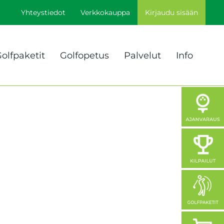
Yhteystiedot
Verkkokauppa
Kirjaudu sisään
olfpaketit
Golfopetus
Palvelut
Info