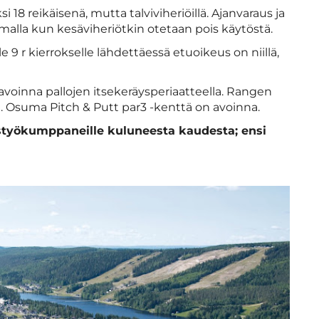
i 18 reikäisenä, mutta talviviheriöillä. Ajanvaraus ja
alla kun kesäviheriötkin otetaan pois käytöstä.
elle 9 r kierrokselle lähdettäessä etuoikeus on niillä,
avoinna pallojen itsekeräysperiaatteella. Rangen
n. Osuma Pitch & Putt par3 -kenttä on avoinna.
teistyökumppaneille kuluneesta kaudesta; ensi