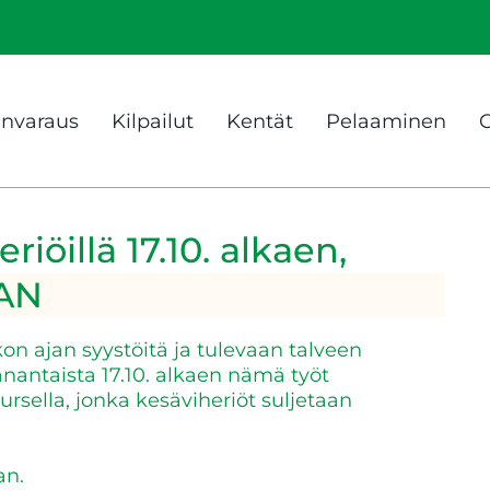
anvaraus
Kilpailut
Kentät
Pelaaminen
G
riöillä 17.10. alkaen,
AAN
kon ajan syystöitä ja tulevaan talveen
nantaista 17.10. alkaen nämä työt
rsella, jonka kesäviheriöt suljetaan
an.