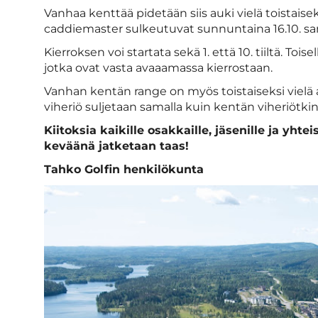
Vanhaa kenttää pidetään siis auki vielä toistaiseks
caddiemaster sulkeutuvat sunnuntaina 16.10. sam
Kierroksen voi startata sekä 1. että 10. tiiltä. Tois
jotka ovat vasta avaaamassa kierrostaan.
Vanhan kentän range on myös toistaiseksi vielä 
viheriö suljetaan samalla kuin kentän viheriötki
Kiitoksia kaikille osakkaille, jäsenille ja yh
keväänä jatketaan taas!
Tahko Golfin henkilökunta