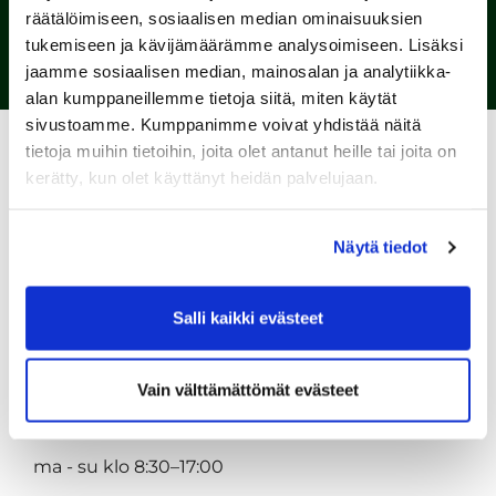
räätälöimiseen, sosiaalisen median ominaisuuksien
tukemiseen ja kävijämäärämme analysoimiseen. Lisäksi
jaamme sosiaalisen median, mainosalan ja analytiikka-
alan kumppaneillemme tietoja siitä, miten käytät
sivustoamme. Kumppanimme voivat yhdistää näitä
Ajanvaraus avattu!
Varaa lähtöaikasi
WiseGolf-
tietoja muihin tietoihin, joita olet antanut heille tai joita on
ajanavarauksesta ja tule nauttimaan komeista
kerätty, kun olet käyttänyt heidän palvelujaan.
rantaväylistä, joilta avautuu upeat näkymät
Syvärinjärvelle.
Näytä tiedot
Old Course Caddiemaster avoinna 29.5. alkaen
toistaiseksi klo 8:30–17:00
Salli kaikki evästeet
Ravintola Wanha Klubi avoinna 29.5. alkaen
su - to 9:00 - 18:00
Vain välttämättömät evästeet
pe - la 9:00 - 19:00
Lake & Forest Caddiemaster avoinna
ma - su klo 8:30–17:00