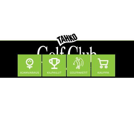
Seuraa meitä
Yhteystiedot
Tahko Golf Club Oy
Klubitie 12, 73310 Tahkovuori
0600 550 740 (1,21 €/min + pvm/mpm)
toimisto@tahkogolf.fi