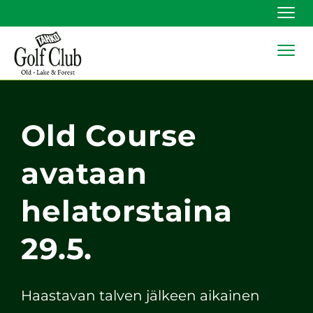
Navi
Navi
Old Course
avataan
helatorstaina
29.5.
Haastavan talven jälkeen aikainen