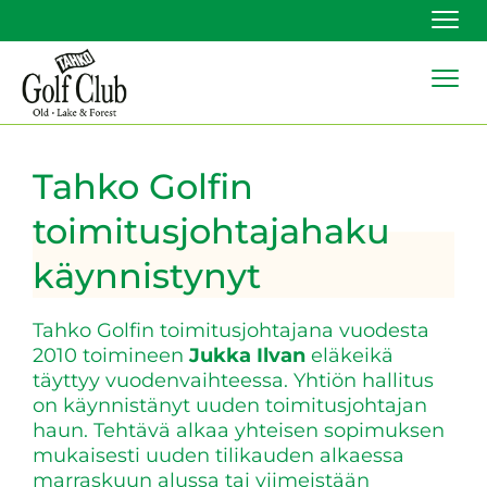
Navi
Navi
Tahko Golfin
toimitusjohtajahaku
käynnistynyt
Tahko Golfin toimitusjohtajana vuodesta
2010 toimineen
Jukka Ilvan
eläkeikä
täyttyy vuodenvaihteessa. Yhtiön hallitus
on käynnistänyt uuden toimitusjohtajan
haun. Tehtävä alkaa yhteisen sopimuksen
mukaisesti uuden tilikauden alkaessa
marraskuun alussa tai viimeistään