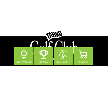
Seuraa meitä
Yhteystiedot
Tahko Golf Club Oy
Klubitie 12, 73310 Tahkovuori
0600 550 740 (1,21 €/min + pvm/mpm)
toimisto@tahkogolf.fi