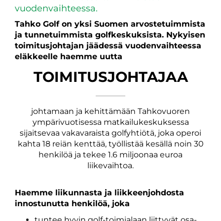
vuodenvaihteessa.
Tahko Golf on yksi Suomen arvostetuimmista
ja tunnetuimmista golfkeskuksista. Nykyisen
toimitusjohtajan jäädessä vuodenvaihteessa
eläkkeelle haemme uutta
TOIMITUSJOHTAJAA
johtamaan ja kehittämään Tahkovuoren
ympärivuotisessa matkailukeskuksessa
sijaitsevaa vakavaraista golfyhtiötä, joka operoi
kahta 18 reiän kenttää, työllistää kesällä noin 30
henkilöä ja tekee 1.6 miljoonaa euroa
liikevaihtoa.
Haemme liikunnasta ja liikkeenjohdosta
innostunutta henkilöä, joka
tuntee hyvin golf-toimialaan liittyvät osa-