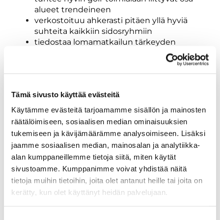
alueet trendeineen
verkostoituu ahkerasti pitäen yllä hyviä
suhteita kaikkiin sidosryhmiin
tiedostaa lomamatkailun tärkeyden
erityispiirteenä Tahko Golfille
johtaa operatiivista ja pitkän aikavälin
toimintaa dataan, strategiaan ja hyvään
hallintotapaan perustuen
Tämä sivusto käyttää evästeitä
taitaa motivoinnin ja innostamisen luoden
yhteistyökykyisen ja kehittyvän
Käytämme evästeitä tarjoamamme sisällön ja mainosten
työyhteisön
räätälöimiseen, sosiaalisen median ominaisuuksien
ymmärtää kannattavuuden tärkeyden
tukemiseen ja kävijämäärämme analysoimiseen. Lisäksi
liiketoiminnan jatkuvuuden perustana
jaamme sosiaalisen median, mainosalan ja analytiikka-
omaa erinomaiset viestintä- ja
alan kumppaneillemme tietoja siitä, miten käytät
neuvottelutaidot sekä suomeksi että
sivustoamme. Kumppanimme voivat yhdistää näitä
englanniksi
tietoja muihin tietoihin, joita olet antanut heille tai joita on
Roolissasi johdat yhtiön hallintoa, operatiivista
kerätty, kun olet käyttänyt heidän palvelujaan.
toimintaa ja kehitystä sekä osallistut myös
Tahkon matkailualueen kehitystyöhön. Hyvin