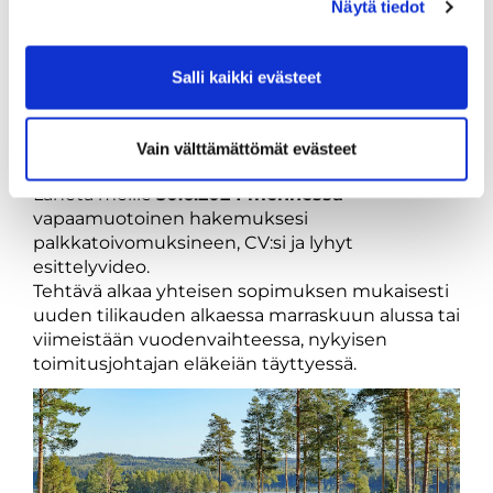
toimiva organisaatio, selkeät roolit, tavoitteet,
Näytä tiedot
reilu palkitsemisjärjestelmä ja sujuvat prosessit
ohjaavat toimintaasi.
Hakemukset:
Salli kaikki evästeet
Otsikkoon: Tahko Golf Club Oy toimitusjohtaja
Hakemukset sähköpostilla osoitteeseen:
toimitusjohtajahaku@tahkogolf.fi
Vain välttämättömät evästeet
Lähetä meille
30.6.2024 mennessä
vapaamuotoinen hakemuksesi
palkkatoivomuksineen, CV:si ja lyhyt
esittelyvideo.
Tehtävä alkaa yhteisen sopimuksen mukaisesti
uuden tilikauden alkaessa marraskuun alussa tai
viimeistään vuodenvaihteessa, nykyisen
toimitusjohtajan eläkeiän täyttyessä.