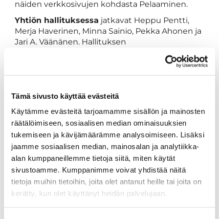
näiden verkkosivujen kohdasta Pelaaminen.
Yhtiön hallituksessa
jatkavat Heppu Pentti,
Merja Haverinen, Minna Sainio, Pekka Ahonen ja
Jari A. Väänänen. Hallituksen
järjestäytymiskokouksessa Heppu Pentti
valittiin jatkamaan puheenjohtajana.
TAHKON GOLFSEURAN SYYS- JA
KEVÄTKOKOUKSET
Tämä sivusto käyttää evästeitä
Käytämme evästeitä tarjoamamme sisällön ja mainosten
Tahkon Golfseuran
koronan takia siirtynyt
räätälöimiseen, sosiaalisen median ominaisuuksien
syyskokous vahvisti seuran jäsenmaksut v. 2022:
tukemiseen ja kävijämäärämme analysoimiseen. Lisäksi
aikuiset 95 €, opiskelijat 50 € , lapset ja nuoret
jaamme sosiaalisen median, mainosalan ja analytiikka-
35 €.
alan kumppaneillemme tietoja siitä, miten käytät
Seuran hallituksen puheenjohtajana jatkaa
sivustoamme. Kumppanimme voivat yhdistää näitä
Jorma Autio ja jäseninä Sami Närhi, Markku
tietoja muihin tietoihin, joita olet antanut heille tai joita on
Toivanen ja Arja Heiskanen. Erovuoroisista
kerätty, kun olet käyttänyt heidän palvelujaan.
hallituksen jäseninä jatkavat Marko Korhonen ja
Timo Alava. Uusiksi jäseniksi valittiin Noora Kivi ja