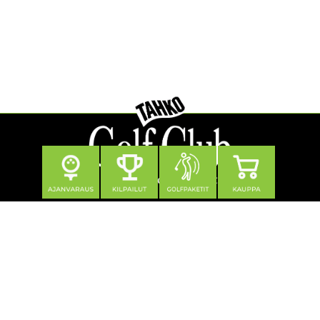
Seuraa meitä
Yhteystiedot
Tahko Golf Club Oy
Klubitie 12, 73310 Tahkovuori
0600 550 740 (1,21 €/min + pvm/mpm)
toimisto@tahkogolf.fi