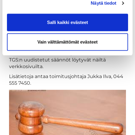
Laura Tuohimaa.
Näytä tiedot
Kevätkokouksessa vahvistettiin v. 2022
talousarvio ja seuran uudistetut säännöt.
Salli kaikki evästeet
Keskeisin muutos niissä on siirtyminen kevät- ja
syyskokousten sijaan yhteen vuosittaiseen
vuosikokoukseen, jonka tulee olla pidetty
Vain välttämättömät evästeet
kesäkuun loppuun mennessä.
Sekä Tahko Golfin v. 2022 pelioikeussääntö että
TGS:n uudistetut säännöt löytyvät näiltä
verkkosivuilta.
Lisätietoja antaa toimitusjohtaja Jukka Ilva, 044
555 7450.