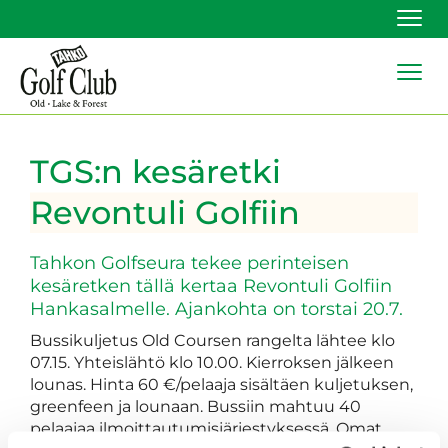
Navi
Navi
TGS:n kesäretki
Revontuli Golfiin
Tahkon Golfseura tekee perinteisen
kesäretken tällä kertaa Revontuli Golfiin
Hankasalmelle. Ajankohta on torstai 20.7.
Bussikuljetus Old Coursen rangelta lähtee klo
07.15. Yhteislähtö klo 10.00. Kierroksen jälkeen
lounas. Hinta 60 €/pelaaja sisältäen kuljetuksen,
greenfeen ja lounaan. Bussiin mahtuu 40
pelaajaa ilmoittautumisjärjestyksessä. Omat