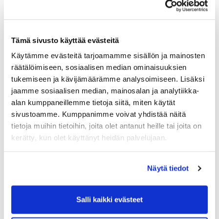
kärryt voi ottaa mukaan.
Ilmoittautumiset kilpailukalenterin kautta
maanantaihin 17.7. klo 12 mennessä.
Tämä sivusto käyttää evästeitä
Käytämme evästeitä tarjoamamme sisällön ja mainosten
räätälöimiseen, sosiaalisen median ominaisuuksien
tukemiseen ja kävijämäärämme analysoimiseen. Lisäksi
jaamme sosiaalisen median, mainosalan ja analytiikka-
alan kumppaneillemme tietoja siitä, miten käytät
sivustoamme. Kumppanimme voivat yhdistää näitä
tietoja muihin tietoihin, joita olet antanut heille tai joita on
kerätty, kun olet käyttänyt heidän palvelujaan.
Näytä tiedot
Salli kaikki evästeet