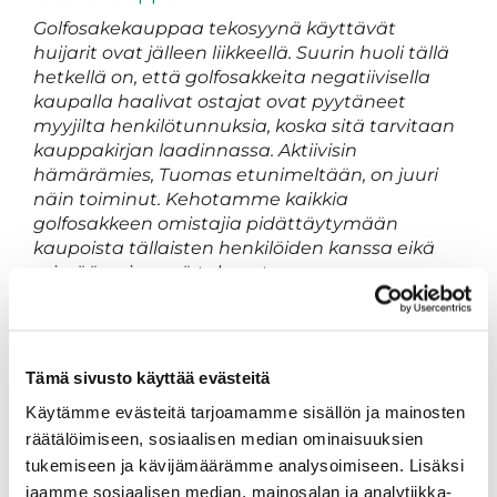
Golfosakekauppaa tekosyynä käyttävät
huijarit ovat jälleen liikkeellä. Suurin huoli tällä
hetkellä on, että golfosakkeita negatiivisella
kaupalla haalivat ostajat ovat pyytäneet
myyjilta henkilötunnuksia, koska sitä tarvitaan
kauppakirjan laadinnassa. Aktiivisin
hämärämies, Tuomas etunimeltään, on juuri
näin toiminut. Kehotamme kaikkia
golfosakkeen omistajia pidättäytymään
kaupoista tällaisten henkilöiden kanssa eikä
missään nimessä tule antaa omaa
henkilötunnusta tuntemattomien käyttöön.
Suurena vaarana on sen väärinkäyttö
esimerkiksi hankkimalla tavaraa
henkilötunnuksen omistajan piikkiin. Jokaisen,
Tämä sivusto käyttää evästeitä
joka on osakettaan myymässä kannattaa
Käytämme evästeitä tarjoamamme sisällön ja mainosten
selvityttää tuntemattoman ostajan taustat
räätälöimiseen, sosiaalisen median ominaisuuksien
yhtiön toimitusjohtajan kanssa.
tukemiseen ja kävijämäärämme analysoimiseen. Lisäksi
Lisätietoja: Jukka Ilva, 044 555 7450
jaamme sosiaalisen median, mainosalan ja analytiikka-