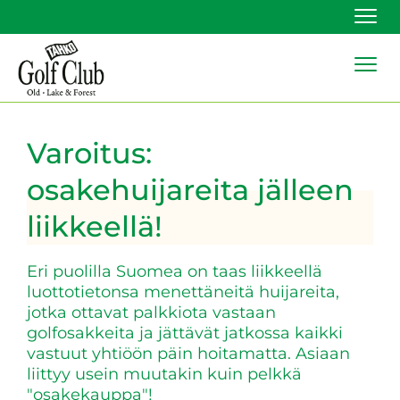
Navi
Navi
Varoitus:
osakehuijareita jälleen
liikkeellä!
Eri puolilla Suomea on taas liikkeellä
luottotietonsa menettäneitä huijareita,
jotka ottavat palkkiota vastaan
golfosakkeita ja jättävät jatkossa kaikki
vastuut yhtiöön päin hoitamatta. Asiaan
liittyy usein muutakin kuin pelkkä
"osakekauppa"!