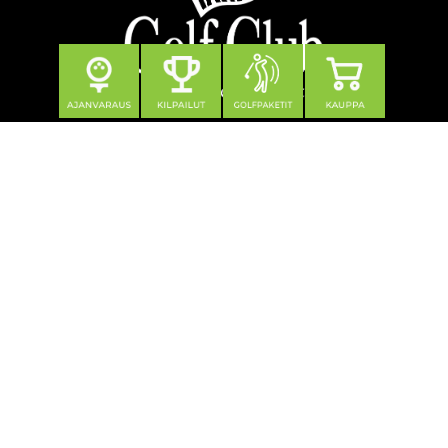
Seuraa meitä
Yhteystiedot
Tahko Golf Club Oy
Klubitie 12, 73310 Tahkovuori
0600 550 740 (1,21 €/min + pvm/mpm)
toimisto@tahkogolf.fi
© Tahko Golf
| Toiminnanohjausjärjestelmä
WiseGolf
powered
by
WiseNetwork
Tietosuojaseloste
Käyttöehdot