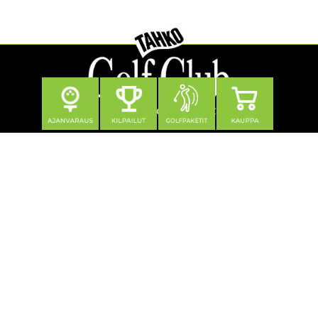
Seuraa meitä
Yhteystiedot
Tahko Golf Club Oy
Klubitie 12, 73310 Tahkovuori
0600 550 740 (1,21 €/min + pvm/mpm)
toimisto@tahkogolf.fi
© Tahko Golf
| Toiminnanohjausjärjestelmä
WiseGolf
powered