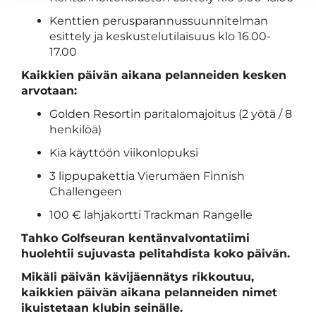
Kenttien perusparannussuunnitelman
esittely ja keskustelutilaisuus klo 16.00-
17.00
Kaikkien päivän aikana pelanneiden kesken
arvotaan:
Golden Resortin paritalomajoitus (2 yötä / 8
henkilöä)
Kia käyttöön viikonlopuksi
3 lippupakettia Vierumäen Finnish
Challengeen
100 € lahjakortti Trackman Rangelle
Tahko Golfseuran kentänvalvontatiimi
huolehtii sujuvasta pelitahdista koko päivän.
Mikäli päivän kävijäennätys rikkoutuu,
kaikkien päivän aikana pelanneiden nimet
ikuistetaan klubin seinälle.