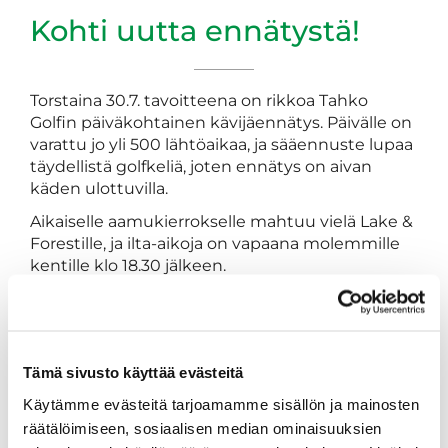
Kohti uutta ennätystä!
Torstaina 30.7. tavoitteena on rikkoa Tahko
Golfin päiväkohtainen kävijäennätys. Päivälle on
varattu jo yli 500 lähtöaikaa, ja sääennuste lupaa
täydellistä golfkeliä, joten ennätys on aivan
käden ulottuvilla.
Aikaiselle aamukierrokselle mahtuu vielä Lake &
Forestille, ja ilta-aikoja on vapaana molemmille
kentille klo 18.30 jälkeen.
Nykyinen päiväkohtainen kävijäennätys on
viime heinäkuulta, jolloin kentillämme pelasi
yhden päivän aikana 528 pelaajaa. Nyt
tavoitteena on kirjoittaa yhdessä uusi luku
Tämä sivusto käyttää evästeitä
Tahko Golfin historiaan.
Käytämme evästeitä tarjoamamme sisällön ja mainosten
Päivän tarjoukset ja ohjelma
räätälöimiseen, sosiaalisen median ominaisuuksien