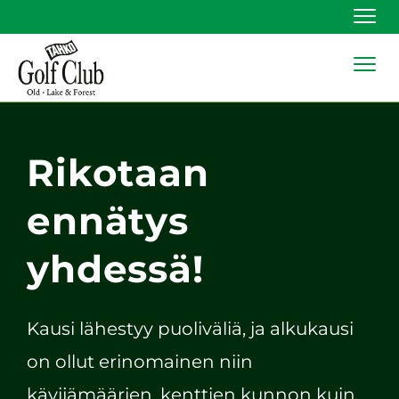
Navi
Navi
Rikotaan
ennätys
yhdessä!
Kausi lähestyy puoliväliä, ja alkukausi
on ollut erinomainen niin
kävijämäärien, kenttien kunnon kuin