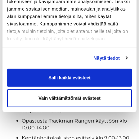
tukemiseen ja kävijämäärämme analysoimiseen. Lisäksi
Green fee -50 % (voimassa molemmilla
kentillä normaalihinnoista, alennuksia ei voi
jaamme sosiaalisen median, mainosalan ja analytiikka-
yhdistää)
alan kumppaneillemme tietoja siitä, miten käytät
sivustoamme. Kumppanimme voivat yhdistää näitä
Trackman Range -pallot:
tietoja muihin tietoihin, joita olet antanut heille tai joita on
18 palloa 1 €
kerätty, kun olet käyttänyt heidän palvelujaan.
36 palloa 2 €
72 palloa 4 €
Näytä tiedot
Valikoidut tuotteet Pro Shopissa -20 %
Eväspussukka 10 €
Salli kaikki evästeet
Lounas 10 €
Tahko Golf Schoolin leikkimielinen
Vain välttämättömät evästeet
puttikilpailu klo 10.00-14.00 (Lake & Forest
harjoitusviheriö)
Opastusta Trackman Rangen käyttöön klo
10.00-14.00
Kentänhoitokaluston esittely klo 9.00-13.00