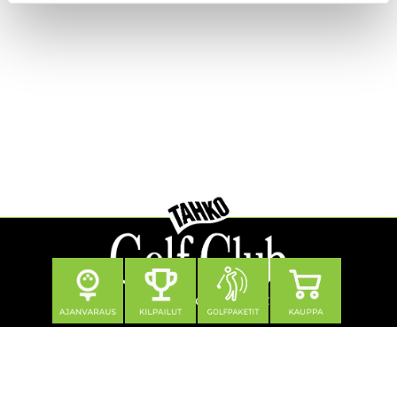
Seuraa meitä
Yhteystiedot
Tahko Golf Club Oy
Klubitie 12, 73310 Tahkovuori