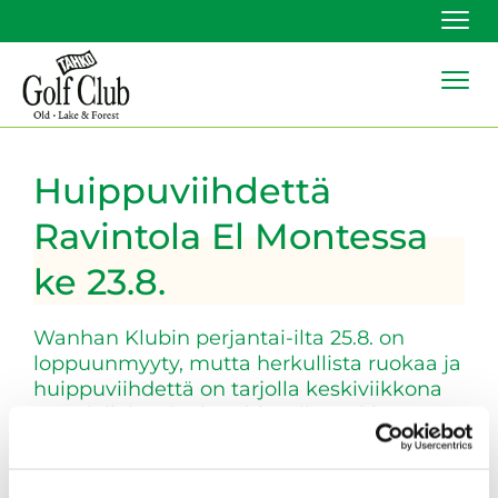
Navi
Navi
Huippuviihdettä
Ravintola El Montessa
ke 23.8.
Wanhan Klubin perjantai-ilta 25.8. on
loppuunmyyty, mutta herkullista ruokaa ja
huippuviihdettä on tarjolla keskiviikkona
25.8., jolloin Nigel Smith esiintyy klo 19.00
alkaen.