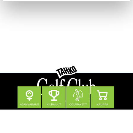
Seuraa meitä
Yhteystiedot
Tahko Golf Club Oy
Klubitie 12, 73310 Tahkovuori