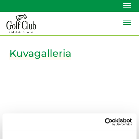
Navi
Navi
Kuvagalleria