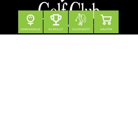
Seuraa meitä
Yhteystiedot
Tahko Golf Club Oy
Klubitie 12, 73310 Tahkovuori
0600 550 740 (1,21 €/min + pvm/mpm)
toimisto@tahkogolf.fi
© Tahko Golf
| Toiminnanohjausjärjestelmä
WiseGolf
powered
by
WiseNetwork
Tietosuojaseloste
Käyttöehdot