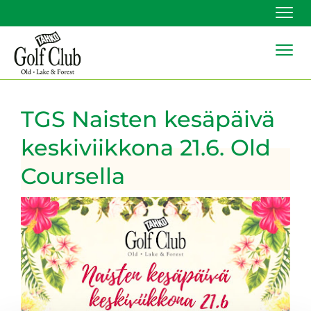
Navi
Navi
TGS Naisten kesäpäivä
keskiviikkona 21.6. Old
Coursella