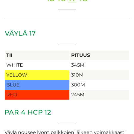
VÄYLÄ 17
TII
PITUUS
WHITE
345M
YELLOW
310M
BLUE
300M
RED
245M
PAR 4 HCP 12
Väylä nousee lyöntipaikkojen jälkeen voimakkaasti