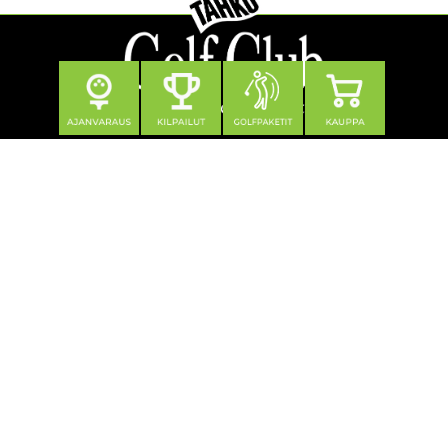
Seuraa meitä
Yhteystiedot
Tahko Golf Club Oy
Klubitie 12, 73310 Tahkovuori
0600 550 740 (1,21 €/min + pvm/mpm)
toimisto@tahkogolf.fi
© Tahko Golf
| Toiminnanohjausjärjestelmä
WiseGolf
powered
by
WiseNetwork
Tietosuojaseloste
Käyttöehdot