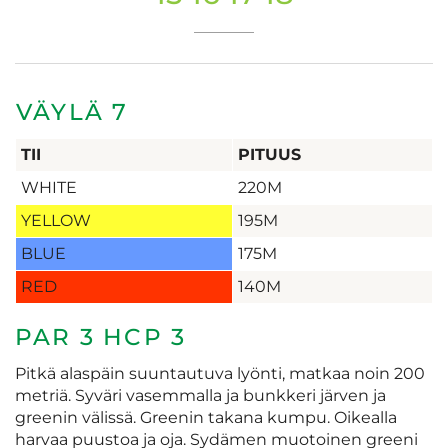
VÄYLÄ 7
TII
PITUUS
WHITE
220M
YELLOW
195M
BLUE
175M
RED
140M
PAR 3 HCP 3
Pitkä alaspäin suuntautuva lyönti, matkaa noin 200
metriä. Syväri vasemmalla ja bunkkeri järven ja
greenin välissä. Greenin takana kumpu. Oikealla
harvaa puustoa ja oja. Sydämen muotoinen greeni