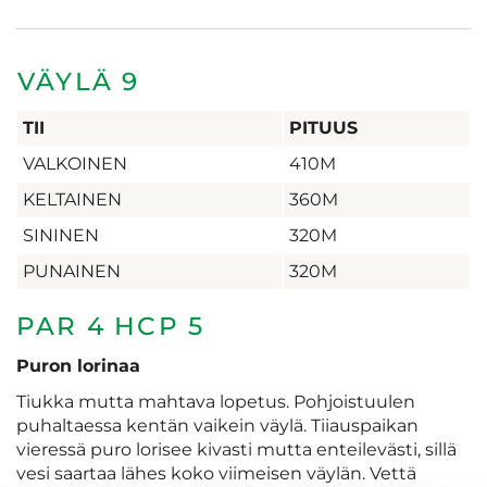
VÄYLÄ 9
TII
PITUUS
VALKOINEN
410M
KELTAINEN
360M
SININEN
320M
PUNAINEN
320M
PAR 4 HCP 5
Puron lorinaa
Tiukka mutta mahtava lopetus. Pohjoistuulen
puhaltaessa kentän vaikein väylä. Tiiauspaikan
vieressä puro lorisee kivasti mutta enteilevästi, sillä
vesi saartaa lähes koko viimeisen väylän. Vettä