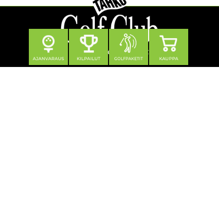
Seuraa meitä
Yhteystiedot
Tahko Golf Club Oy
Klubitie 12, 73310 Tahkovuori
0600 550 740 (1,21 €/min + pvm/mpm)
toimisto@tahkogolf.fi
© Tahko Golf
| Toiminnanohjausjärjestelmä
WiseGolf
powered
by
WiseNetwork
Tietosuojaseloste
Käyttöehdot