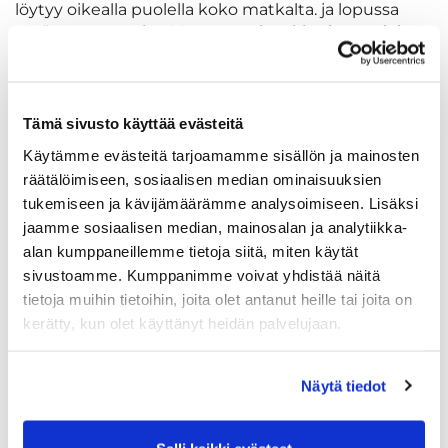
löytyy oikealla puolella koko matkalta. ja lopussa
myös vasemmalta. Muutamat bunkkerita vartioivat
avausta ja lähestymistä. Lähestymistä kuitenkin
helpottaa iso viheriö.
Tämä sivusto käyttää evästeitä
Käytämme evästeitä tarjoamamme sisällön ja mainosten
räätälöimiseen, sosiaalisen median ominaisuuksien
tukemiseen ja kävijämäärämme analysoimiseen. Lisäksi
jaamme sosiaalisen median, mainosalan ja analytiikka-
alan kumppaneillemme tietoja siitä, miten käytät
sivustoamme. Kumppanimme voivat yhdistää näitä
tietoja muihin tietoihin, joita olet antanut heille tai joita on
kerätty, kun olet käyttänyt heidän palvelujaan.
Näytä tiedot