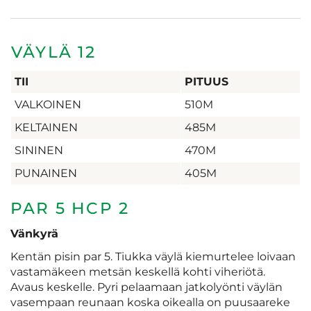
VÄYLÄ 12
TII
PITUUS
VALKOINEN
510M
KELTAINEN
485M
SININEN
470M
PUNAINEN
405M
PAR 5 HCP 2
Vänkyrä
Kentän pisin par 5. Tiukka väylä kiemurtelee loivaan
vastamäkeen metsän keskellä kohti viheriötä.
Avaus keskelle. Pyri pelaamaan jatkolyönti väylän
vasempaan reunaan koska oikealla on puusaareke