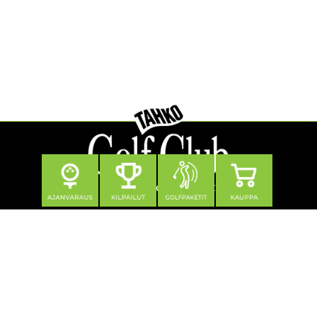
Seuraa meitä
Yhteystiedot
Tahko Golf Club Oy
Klubitie 12, 73310 Tahkovuori
0600 550 740 (1,21 €/min + pvm/mpm)
toimisto@tahkogolf.fi