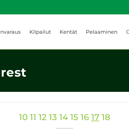
anvaraus
Kilpailut
Kentät
Pelaaminen
G
orest
10
11
12
13
14
15
16
17
18