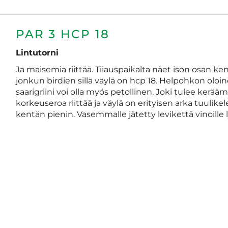
PAR 3 HCP 18
Lintutorni
Ja maisemia riittää. Tiiauspaikalta näet ison osan k
jonkun birdien sillä väylä on hcp 18. Helpohkon oloin
saarigriini voi olla myös petollinen. Joki tulee kerääm
korkeuseroa riittää ja väylä on erityisen arka tuulikel
kentän pienin. Vasemmalle jätetty levikettä vinoille l