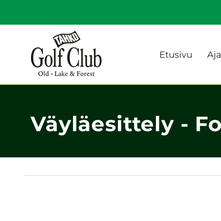
Etusivu
Aj
Väyläesittely - F