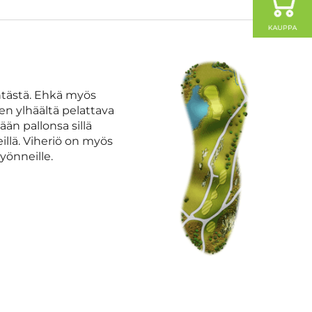
entästä. Ehkä myös
en ylhäältä pelattava
ään pallonsa sillä
eillä. Viheriö on myös
yönneille.