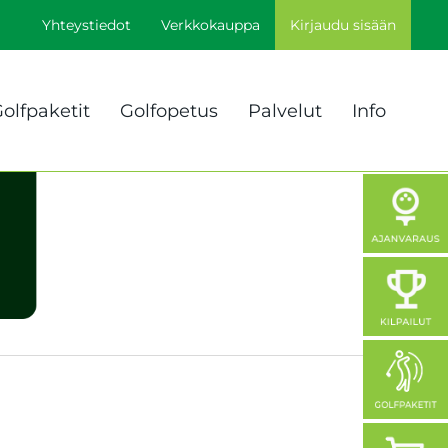
Yhteystiedot
Verkkokauppa
Kirjaudu sisään
olfpaketit
Golfopetus
Palvelut
Info